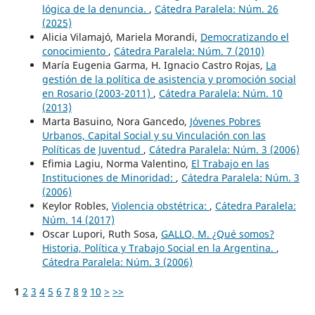
lógica de la denuncia.
,
Cátedra Paralela: Núm. 26
(2025)
Alicia Vilamajó, Mariela Morandi,
Democratizando el
conocimiento
,
Cátedra Paralela: Núm. 7 (2010)
María Eugenia Garma, H. Ignacio Castro Rojas,
La
gestión de la política de asistencia y promoción social
en Rosario (2003-2011)
,
Cátedra Paralela: Núm. 10
(2013)
Marta Basuino, Nora Gancedo,
Jóvenes Pobres
Urbanos, Capital Social y su Vinculación con las
Políticas de Juventud
,
Cátedra Paralela: Núm. 3 (2006)
Efimia Lagiu, Norma Valentino,
El Trabajo en las
Instituciones de Minoridad:
,
Cátedra Paralela: Núm. 3
(2006)
Keylor Robles,
Violencia obstétrica:
,
Cátedra Paralela:
Núm. 14 (2017)
Oscar Lupori, Ruth Sosa,
GALLO, M. ¿Qué somos?
Historia, Política y Trabajo Social en la Argentina.
,
Cátedra Paralela: Núm. 3 (2006)
1
2
3
4
5
6
7
8
9
10
>
>>