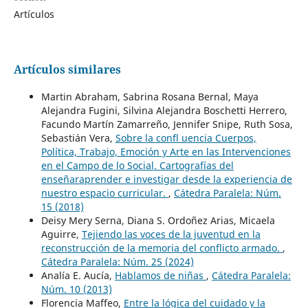
Artículos
Artículos similares
Martin Abraham, Sabrina Rosana Bernal, Maya
Alejandra Fugini, Silvina Alejandra Boschetti Herrero,
Facundo Martín Zamarreño, Jennifer Snipe, Ruth Sosa,
Sebastián Vera,
Sobre la confl uencia Cuerpos,
Política, Trabajo, Emoción y Arte en las Intervenciones
en el Campo de lo Social. Cartografías del
enseñaraprender e investigar desde la experiencia de
nuestro espacio curricular.
,
Cátedra Paralela: Núm.
15 (2018)
Deisy Mery Serna, Diana S. Ordoñez Arias, Micaela
Aguirre,
Tejiendo las voces de la juventud en la
reconstrucción de la memoria del conflicto armado.
,
Cátedra Paralela: Núm. 25 (2024)
Analía E. Aucía,
Hablamos de niñas
,
Cátedra Paralela:
Núm. 10 (2013)
Florencia Maffeo,
Entre la lógica del cuidado y la