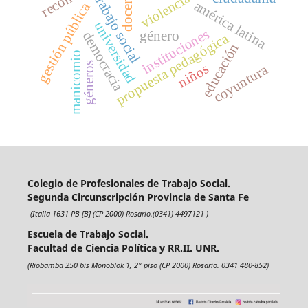
docencia
trabajo social
américa latina
gestión pública
universidad
instituciones
género
democracia
propuesta pedagógica
educación
manicomio
géneros
niños
coyuntura
Colegio de Profesionales de Trabajo Social.
Segunda Circunscripción Provincia de Santa Fe
(Italia 1631 PB [B] (CP 2000) Rosario.(0341) 4497121 )
Escuela de Trabajo Social.
Facultad de Ciencia Política y RR.II. UNR.
(Riobamba 250 bis Monoblok 1, 2° piso (CP 2000) Rosario. 0341 480-852)