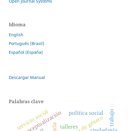
Open Journal Systems
Idioma
English
Português (Brasil)
Español (España)
Descargar Manual
Palabras clave
servicio social
trabajo
reconceptualización
política social
violencia de género
talleres
ciudadanía