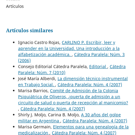
Artículos
Artículos similares
Ignacio Castro Rojas,
CARLINO P. Escribir, leer y
aprender en la Universidad. Una introducción a la
alfabetización académica.
,
Cátedra Paralela: Núm. 3
(2006)
Consejo Editorial Cátedra Paralela,
Editorial
,
Cátedra
Paralela: Núm. 7 (2010)
José María Alberdi,
La dimensión técnico instrumental
en Trabajo Social.
,
Cátedra Paralela: Núm. 4 (2007)
Marisa Barrios,
Comité de Admisión de la Colonia
Psiquiátrica de Oliveros, ¿puerta de admisión a un
circuito de salud o puerta de recepción al manicomio?
,
Cátedra Paralela: Núm. 4 (2007)
Shirly J. Moljo, Carina B. Moljo,
A 30 años del golpe
militar en Argentina
,
Cátedra Paralela: Núm. 4 (2007)
Marisa Germain,
Elementos para una genealogía de la
medicalización
,
Cátedra Paralela: Núm. 4 (2007)