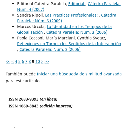
Editorial Cátedra Paralela,
Editorial
,
Cátedra Paralela:
Núm. 4 (2007)
Sandra Ripoll,
Las Prácticas Profesionales:
,
Cátedra
Paralela: Núm. 6 (2009)
Marcos Urcola,
La Identidad en los Tiempos de la
Globalización
,
Cátedra Paralela: Núm. 3 (2006)
Paola Cocconi, María Marciani, Cynthia Svetaz,
Reflexiones en Torno a los Sentidos de la Intervención
,
Cátedra Paralela: Núm. 3 (2006)
<<
<
4
5
6
7
8
9
10
>
>>
También puede
Iniciar una búsqueda de similitud avanzada
para este artículo.
ISSN 2683-9393
(en línea)
ISSN 1669-8843
(edición impresa)