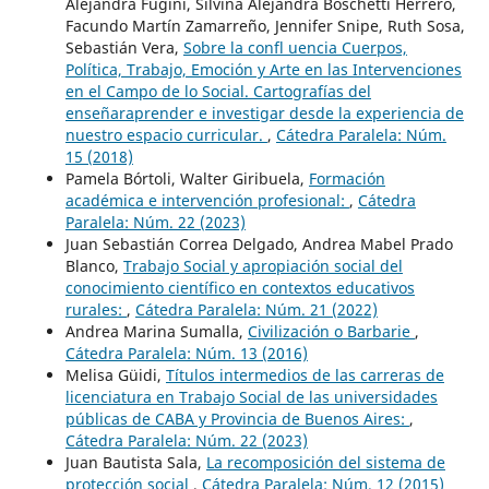
Alejandra Fugini, Silvina Alejandra Boschetti Herrero,
Facundo Martín Zamarreño, Jennifer Snipe, Ruth Sosa,
Sebastián Vera,
Sobre la confl uencia Cuerpos,
Política, Trabajo, Emoción y Arte en las Intervenciones
en el Campo de lo Social. Cartografías del
enseñaraprender e investigar desde la experiencia de
nuestro espacio curricular.
,
Cátedra Paralela: Núm.
15 (2018)
Pamela Bórtoli, Walter Giribuela,
Formación
académica e intervención profesional:
,
Cátedra
Paralela: Núm. 22 (2023)
Juan Sebastián Correa Delgado, Andrea Mabel Prado
Blanco,
Trabajo Social y apropiación social del
conocimiento científico en contextos educativos
rurales:
,
Cátedra Paralela: Núm. 21 (2022)
Andrea Marina Sumalla,
Civilización o Barbarie
,
Cátedra Paralela: Núm. 13 (2016)
Melisa Güidi,
Títulos intermedios de las carreras de
licenciatura en Trabajo Social de las universidades
públicas de CABA y Provincia de Buenos Aires:
,
Cátedra Paralela: Núm. 22 (2023)
Juan Bautista Sala,
La recomposición del sistema de
protección social
,
Cátedra Paralela: Núm. 12 (2015)