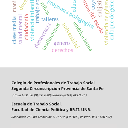
subjetividad
educación
docencia
trabajo social
reforma del estado
enfoque de género
violencia de género
propuesta pedagógica
violencia infantil
niños
ciudadanía
salud mental
clase media
talleres
américa latina
instituciones
democracia
universidad
género
derechos
Colegio de Profesionales de Trabajo Social.
Segunda Circunscripción Provincia de Santa Fe
(Italia 1631 PB [B] (CP 2000) Rosario.(0341) 4497121 )
Escuela de Trabajo Social.
Facultad de Ciencia Política y RR.II. UNR.
(Riobamba 250 bis Monoblok 1, 2° piso (CP 2000) Rosario. 0341 480-852)