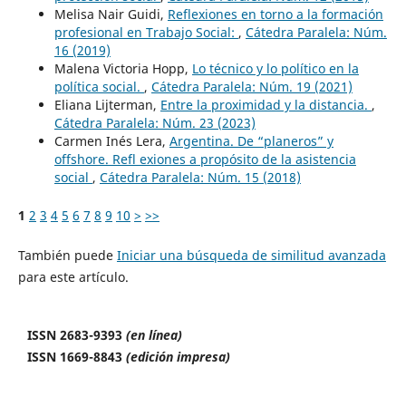
Melisa Nair Guidi,
Reflexiones en torno a la formación
profesional en Trabajo Social:
,
Cátedra Paralela: Núm.
16 (2019)
Malena Victoria Hopp,
Lo técnico y lo político en la
política social.
,
Cátedra Paralela: Núm. 19 (2021)
Eliana Lijterman,
Entre la proximidad y la distancia.
,
Cátedra Paralela: Núm. 23 (2023)
Carmen Inés Lera,
Argentina. De “planeros” y
offshore. Refl exiones a propósito de la asistencia
social
,
Cátedra Paralela: Núm. 15 (2018)
1
2
3
4
5
6
7
8
9
10
>
>>
También puede
Iniciar una búsqueda de similitud avanzada
para este artículo.
ISSN 2683-9393
(en línea)
ISSN 1669-8843
(edición impresa)