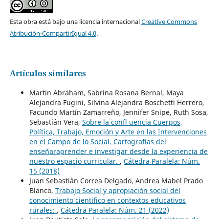
Esta obra está bajo una licencia internacional
Creative Commons
Atribución-CompartirIgual 4.0
.
Artículos similares
Martin Abraham, Sabrina Rosana Bernal, Maya
Alejandra Fugini, Silvina Alejandra Boschetti Herrero,
Facundo Martín Zamarreño, Jennifer Snipe, Ruth Sosa,
Sebastián Vera,
Sobre la confl uencia Cuerpos,
Política, Trabajo, Emoción y Arte en las Intervenciones
en el Campo de lo Social. Cartografías del
enseñaraprender e investigar desde la experiencia de
nuestro espacio curricular.
,
Cátedra Paralela: Núm.
15 (2018)
Juan Sebastián Correa Delgado, Andrea Mabel Prado
Blanco,
Trabajo Social y apropiación social del
conocimiento científico en contextos educativos
rurales:
,
Cátedra Paralela: Núm. 21 (2022)