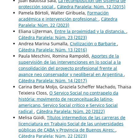
Juan Bautista Sala,
La recomposición del sistema de
protección social
,
Cátedra Paralela: Núm. 12 (2015)
Pamela Bórtoli, Walter Giribuela,
Formación
académica e intervención profesional:
,
Cátedra
Paralela: Núm. 22 (2023)
Eliana Lijterman,
Entre la proximidad y la distancia.
,
Cátedra Paralela: Núm. 23 (2023)
Andrea Marina Sumalla,
Civilización o Barbarie
,
Cátedra Paralela: Núm. 13 (2016)
Paula Meschini, Romina Rampoldi,
Aportes de la
supervisión de las intervenciones en lo social a la
consolidación del proyecto profesional frente al
avance neo conservador y neoliberal en Argentina
,
Cátedra Paralela: Núm. 14 (2017)
Carina Berta Moljo, Graziela Scheffer Machado, Thaisa
Teixiera Closs,
O Serviço Social no contrapelo da
história: movimento de reconceituação latino-
americano, Serviço Social crítico e Serviço Social
radical
,
Cátedra Paralela: Núm. 20 (2022)
Melisa Güidi,
Títulos intermedios de las carreras de
licenciatura en Trabajo Social de las universidades
públicas de CABA y Provincia de Buenos Aires:
,
Cátedra Paralela: Núm. 22 (2023)