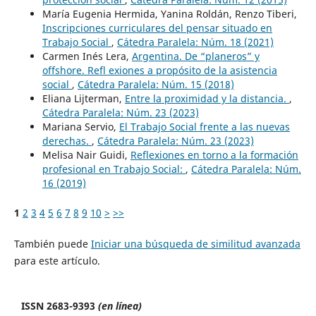
María Eugenia Hermida, Yanina Roldán, Renzo Tiberi,
Inscripciones curriculares del pensar situado en
Trabajo Social
,
Cátedra Paralela: Núm. 18 (2021)
Carmen Inés Lera,
Argentina. De “planeros” y
offshore. Refl exiones a propósito de la asistencia
social
,
Cátedra Paralela: Núm. 15 (2018)
Eliana Lijterman,
Entre la proximidad y la distancia.
,
Cátedra Paralela: Núm. 23 (2023)
Mariana Servio,
El Trabajo Social frente a las nuevas
derechas.
,
Cátedra Paralela: Núm. 23 (2023)
Melisa Nair Guidi,
Reflexiones en torno a la formación
profesional en Trabajo Social:
,
Cátedra Paralela: Núm.
16 (2019)
1
2
3
4
5
6
7
8
9
10
>
>>
También puede
Iniciar una búsqueda de similitud avanzada
para este artículo.
ISSN 2683-9393
(en línea)