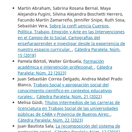
Martin Abraham, Sabrina Rosana Bernal, Maya
Alejandra Fugini, Silvina Alejandra Boschetti Herrero,
Facundo Martín Zamarreño, Jennifer Snipe, Ruth Sosa,
Sebastián Vera,
Sobre la confl uencia Cuerpos,
Política, Trabajo, Emoción y Arte en las Intervenciones
en el Campo de lo Social. Cartografías del
enseñaraprender e investigar desde la experiencia de
nuestro espacio curricular.
,
Cátedra Paralela: Núm.
15 (2018)
Pamela Bórtoli, Walter Giribuela,
Formación
académica e intervención profesional:
,
Cátedra
Paralela: Núm. 22 (2023)
Juan Sebastián Correa Delgado, Andrea Mabel Prado
Blanco,
Trabajo Social y apropiación social del
conocimiento científico en contextos educativos
rurales:
,
Cátedra Paralela: Núm. 21 (2022)
Melisa Güidi,
Títulos intermedios de las carreras de
licenciatura en Trabajo Social de las universidades
públicas de CABA y Provincia de Buenos Aires:
,
Cátedra Paralela: Núm. 22 (2023)
Juan Bautista Sala,
La recomposición del sistema de
protección social
,
Cátedra Paralela: Núm. 12 (2015)