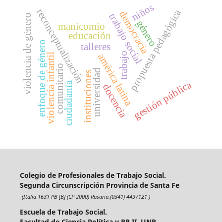
niños
propuesta pedagógica
reconceptualización
democracia
trabajo social
violencia de género
género
manicomio
educación
enfoque de género
talleres
trabajo
américa latina
violencia infantil
comunitario
universidad
instituciones
gestión pública
ciudadanía
docencia
Colegio de Profesionales de Trabajo Social.
Segunda Circunscripción Provincia de Santa Fe
(Italia 1631 PB [B] (CP 2000) Rosario.(0341) 4497121 )
Escuela de Trabajo Social.
Facultad de Ciencia Política y RR.II. UNR.