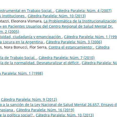
nstrumental en Trabajo Social.
,
Cátedra Paralela: Núm. 4 (2007)
 instituciones
,
Cátedra Paralela: Núm. 10 (2013)
utazzi, Eleonora Vismara,
La Problemática de la Institucionalización
» en Pacientes Usuarios del Centro Regional de Salud Mental Dr.
m. 2 (2005)
tividad, ciudadanía y emancipación
,
Cátedra Paralela: Núm. 1 (199
la Locura en la Argentina
,
Cátedra Paralela: Núm. 3 (2006)
s, Nora Bonucci, Flor Serra,
Contra el estancamiento;
,
Cátedra
ela de Trabajo Social.
,
Cátedra Paralela: Núm. 7 (2010)
ía de la normalidad. Desnaturalizar el déficit
,
Cátedra Paralela: N
 Paralela: Núm. 1 (1998)
,
Cátedra Paralela: Núm. 9 (2012)
o a la sanción de la Ley Nacional de Salud Mental 26.657. Ensayo 
rmasiana
,
Cátedra Paralela: Núm. 16 (2019)
 la política social?
,
Cátedra Paralela: Núm. 10 (2013)