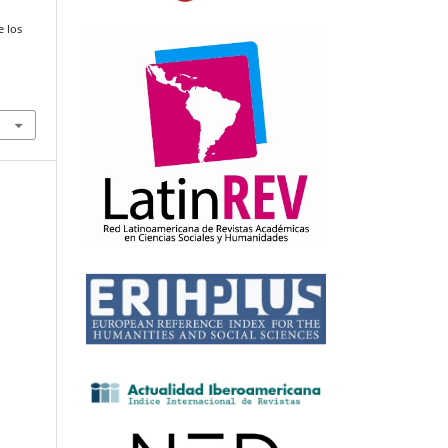
e los
a