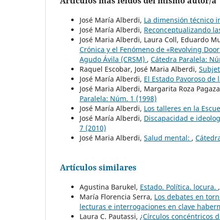
Artículos más leídos del mismo autor/a
José María Alberdi,
La dimensión técnico i
José María Alberdi,
Reconceptualizando las
José Maria Alberdi, Laura Coll, Eduardo M
Crónica y el Fenómeno de «Revolving Door
Agudo Ávila (CRSM)
,
Cátedra Paralela: Nú
Raquel Escobar, José Maria Alberdi,
Subje
José María Alberdi,
El Estado Pavoroso de 
José Maria Alberdi, Margarita Roza Pagaza
Paralela: Núm. 1 (1998)
José María Alberdi,
Los talleres en la Escu
José María Alberdi,
Discapacidad e ideolog
7 (2010)
José Maria Alberdi,
Salud mental:
,
Cátedra
Artículos similares
Agustina Barukel,
Estado. Política. locura.
María Florencia Serra,
Los debates en torn
lecturas e interrogaciones en clave habe
Laura C. Pautassi,
¿Círculos concéntricos de