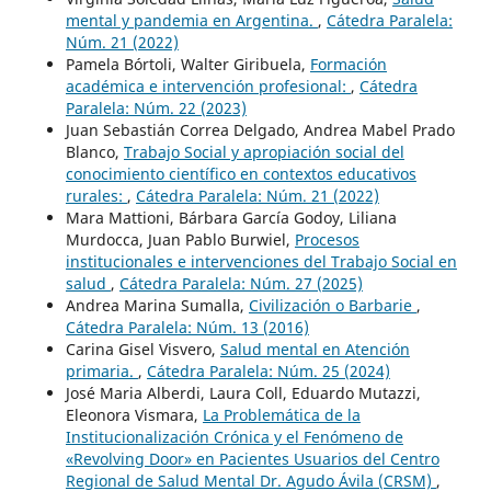
mental y pandemia en Argentina.
,
Cátedra Paralela:
Núm. 21 (2022)
Pamela Bórtoli, Walter Giribuela,
Formación
académica e intervención profesional:
,
Cátedra
Paralela: Núm. 22 (2023)
Juan Sebastián Correa Delgado, Andrea Mabel Prado
Blanco,
Trabajo Social y apropiación social del
conocimiento científico en contextos educativos
rurales:
,
Cátedra Paralela: Núm. 21 (2022)
Mara Mattioni, Bárbara García Godoy, Liliana
Murdocca, Juan Pablo Burwiel,
Procesos
institucionales e intervenciones del Trabajo Social en
salud
,
Cátedra Paralela: Núm. 27 (2025)
Andrea Marina Sumalla,
Civilización o Barbarie
,
Cátedra Paralela: Núm. 13 (2016)
Carina Gisel Visvero,
Salud mental en Atención
primaria.
,
Cátedra Paralela: Núm. 25 (2024)
José Maria Alberdi, Laura Coll, Eduardo Mutazzi,
Eleonora Vismara,
La Problemática de la
Institucionalización Crónica y el Fenómeno de
«Revolving Door» en Pacientes Usuarios del Centro
Regional de Salud Mental Dr. Agudo Ávila (CRSM)
,