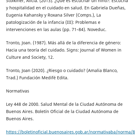
Stolkiner, Alicia. (2013). ¿Qué es escuchar un niño?: Escucha
y hospitalidad en el cuidado en salud. En Gabriela Dueñas,
Eugenia Kahansky y Roxana Silver (Comps.), La
patologización de la infancia (III): Problemas e
intervenciones en las aulas (pp. 71–84). Noveduc.
Tronto, Joan. (1987). Más allá de la diferencia de género:
Hacia una teoría del cuidado. Signs: Journal of Women in
Culture and Society, 12.
Tronto, Joan (2020). ¿Riesgo o cuidado? (Amalia Blanco,
Trad.) Fundación Medifé Edita.
Normativas
Ley 448 de 2000. Salud Mental de la Ciudad Autónoma de
Buenos Aires. Boletín Oficial de la Ciudad Autónoma de
Buenos Aires.
https://boletinoficial.buenosaires.gob.ar/normativaba/norma/