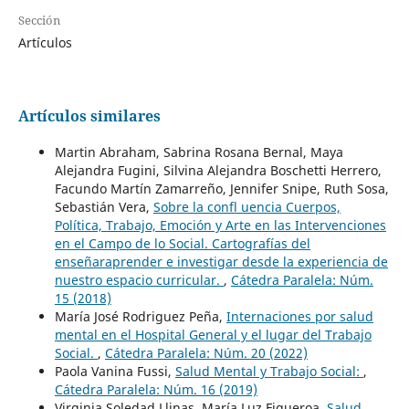
Sección
Artículos
Artículos similares
Martin Abraham, Sabrina Rosana Bernal, Maya
Alejandra Fugini, Silvina Alejandra Boschetti Herrero,
Facundo Martín Zamarreño, Jennifer Snipe, Ruth Sosa,
Sebastián Vera,
Sobre la confl uencia Cuerpos,
Política, Trabajo, Emoción y Arte en las Intervenciones
en el Campo de lo Social. Cartografías del
enseñaraprender e investigar desde la experiencia de
nuestro espacio curricular.
,
Cátedra Paralela: Núm.
15 (2018)
María José Rodriguez Peña,
Internaciones por salud
mental en el Hospital General y el lugar del Trabajo
Social.
,
Cátedra Paralela: Núm. 20 (2022)
Paola Vanina Fussi,
Salud Mental y Trabajo Social:
,
Cátedra Paralela: Núm. 16 (2019)
Virginia Soledad Llinas, María Luz Figueroa,
Salud