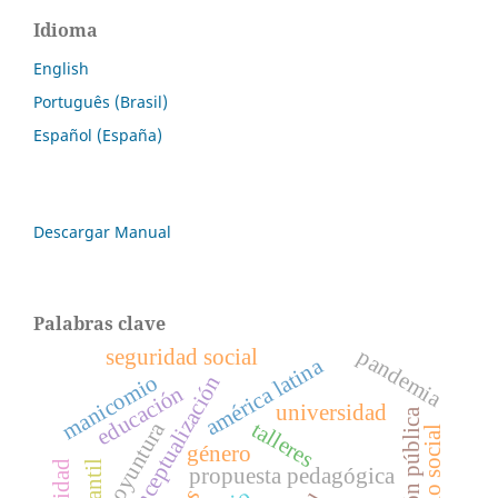
Idioma
English
Português (Brasil)
Español (España)
Descargar Manual
Palabras clave
seguridad social
pandemia
américa latina
manicomio
reconceptualización
educación
universidad
gestión pública
talleres
coyuntura
servicio social
género
propuesta pedagógica