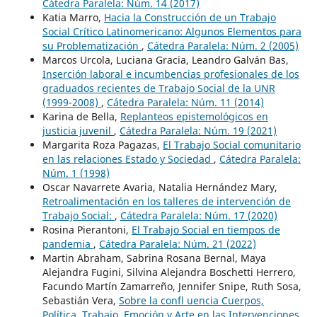
Cátedra Paralela: Núm. 14 (2017)
Katia Marro,
Hacia la Construcción de un Trabajo
Social Crítico Latinomericano: Algunos Elementos para
su Problematización
,
Cátedra Paralela: Núm. 2 (2005)
Marcos Urcola, Luciana Gracia, Leandro Galván Bas,
Inserción laboral e incumbencias profesionales de los
graduados recientes de Trabajo Social de la UNR
(1999-2008)
,
Cátedra Paralela: Núm. 11 (2014)
Karina de Bella,
Replanteos epistemológicos en
justicia juvenil
,
Cátedra Paralela: Núm. 19 (2021)
Margarita Roza Pagazas,
El Trabajo Social comunitario
en las relaciones Estado y Sociedad
,
Cátedra Paralela:
Núm. 1 (1998)
Oscar Navarrete Avaria, Natalia Hernández Mary,
Retroalimentación en los talleres de intervención de
Trabajo Social:
,
Cátedra Paralela: Núm. 17 (2020)
Rosina Pierantoni,
El Trabajo Social en tiempos de
pandemia
,
Cátedra Paralela: Núm. 21 (2022)
Martin Abraham, Sabrina Rosana Bernal, Maya
Alejandra Fugini, Silvina Alejandra Boschetti Herrero,
Facundo Martín Zamarreño, Jennifer Snipe, Ruth Sosa,
Sebastián Vera,
Sobre la confl uencia Cuerpos,
Política, Trabajo, Emoción y Arte en las Intervenciones