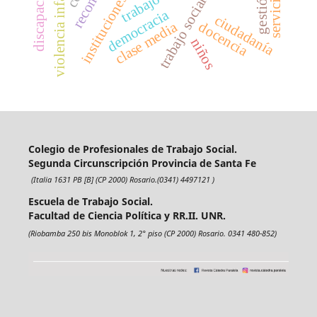
discapacidad
violencia infantil
trabajo
instituciones
trabajo social
democracia
ciudadanía
clase media
docencia
niños
Colegio de Profesionales de Trabajo Social.
Segunda Circunscripción Provincia de Santa Fe
(Italia 1631 PB [B] (CP 2000) Rosario.(0341) 4497121 )
Escuela de Trabajo Social.
Facultad de Ciencia Política y RR.II. UNR.
(Riobamba 250 bis Monoblok 1, 2° piso (CP 2000) Rosario. 0341 480-852)