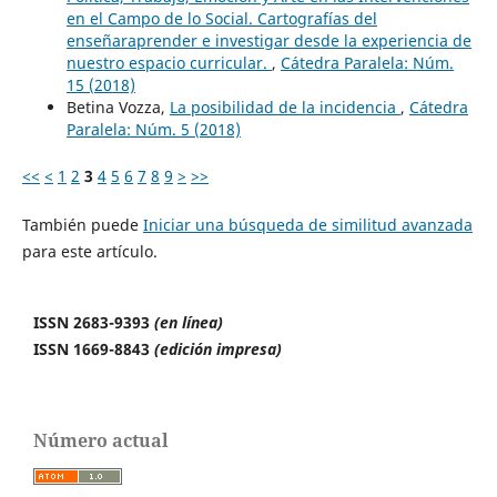
en el Campo de lo Social. Cartografías del
enseñaraprender e investigar desde la experiencia de
nuestro espacio curricular.
,
Cátedra Paralela: Núm.
15 (2018)
Betina Vozza,
La posibilidad de la incidencia
,
Cátedra
Paralela: Núm. 5 (2018)
<<
<
1
2
3
4
5
6
7
8
9
>
>>
También puede
Iniciar una búsqueda de similitud avanzada
para este artículo.
ISSN 2683-9393
(en línea)
ISSN 1669-8843
(edición impresa)
Número actual