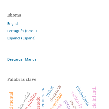
Idioma
English
Português (Brasil)
Español (España)
Descargar Manual
Palabras clave
docencia
ciudadanía
niños
democracia
violencia infantil
violencia de género
política social
gestión pública
universidad
salud mental