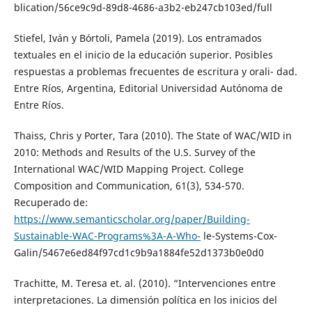
blication/56ce9c9d-89d8-4686-a3b2-eb247cb103ed/full
Stiefel, Iván y Bórtoli, Pamela (2019). Los entramados
textuales en el inicio de la educación superior. Posibles
respuestas a problemas frecuentes de escritura y orali- dad.
Entre Ríos, Argentina, Editorial Universidad Autónoma de
Entre Ríos.
Thaiss, Chris y Porter, Tara (2010). The State of WAC/WID in
2010: Methods and Results of the U.S. Survey of the
International WAC/WID Mapping Project. College
Composition and Communication, 61(3), 534-570.
Recuperado de:
https://www.semanticscholar.org/paper/Building-
Sustainable-WAC-Programs%3A-A-Who-
le-Systems-Cox-
Galin/5467e6ed84f97cd1c9b9a1884fe52d1373b0e0d0
Trachitte, M. Teresa et. al. (2010). “Intervenciones entre
interpretaciones. La dimensión política en los inicios del