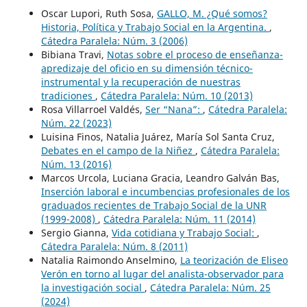
Oscar Lupori, Ruth Sosa,
GALLO, M. ¿Qué somos?
Historia, Política y Trabajo Social en la Argentina.
,
Cátedra Paralela: Núm. 3 (2006)
Bibiana Travi,
Notas sobre el proceso de enseñanza-
apredizaje del oficio en su dimensión técnico-
instrumental y la recuperación de nuestras
tradiciones
,
Cátedra Paralela: Núm. 10 (2013)
Rosa Villarroel Valdés,
Ser “Nana”:
,
Cátedra Paralela:
Núm. 22 (2023)
Luisina Finos, Natalia Juárez, María Sol Santa Cruz,
Debates en el campo de la Niñez
,
Cátedra Paralela:
Núm. 13 (2016)
Marcos Urcola, Luciana Gracia, Leandro Galván Bas,
Inserción laboral e incumbencias profesionales de los
graduados recientes de Trabajo Social de la UNR
(1999-2008)
,
Cátedra Paralela: Núm. 11 (2014)
Sergio Gianna,
Vida cotidiana y Trabajo Social:
,
Cátedra Paralela: Núm. 8 (2011)
Natalia Raimondo Anselmino,
La teorización de Eliseo
Verón en torno al lugar del analista-observador para
la investigación social
,
Cátedra Paralela: Núm. 25
(2024)