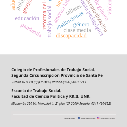
reforma del estado
propuesta pedagógica
reconceptualización
américa latina
talleres
trabajo social
instituciones
educación
género
pandemia
clase media
discapacidad
Colegio de Profesionales de Trabajo Social.
Segunda Circunscripción Provincia de Santa Fe
(Italia 1631 PB [B] (CP 2000) Rosario.(0341) 4497121 )
Escuela de Trabajo Social.
Facultad de Ciencia Política y RR.II. UNR.
(Riobamba 250 bis Monoblok 1, 2° piso (CP 2000) Rosario. 0341 480-852)