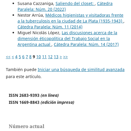
Susana Cazzaniga,
Saliendo del closet:
,
Cátedra
Paralela: Núm. 20 (2022)
Nestor Arrúa,
Médicos higienistas y visitadoras frente
a la tuberculosis en la ciudad de La Plata (1935-1943)
,
Cátedra Paralela: Núm. 11 (2014)
Miguel Nicolás López,
Las discusiones acerca de la
dimensión éticopolítica del Trabajo Social en la
Argentina actual
,
Cátedra Paralela: Núm. 14 (2017)
<<
<
4
5
6
7
8
9
10
11
12
13
>
>>
También puede
Iniciar una búsqueda de similitud avanzada
para este artículo.
ISSN 2683-9393
(en línea)
ISSN 1669-8843
(edición impresa)
Número actual