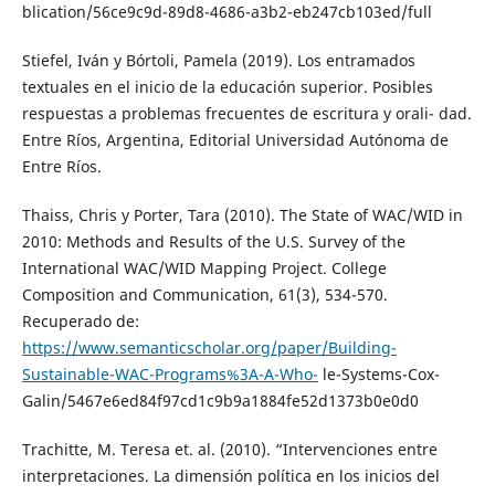
blication/56ce9c9d-89d8-4686-a3b2-eb247cb103ed/full
Stiefel, Iván y Bórtoli, Pamela (2019). Los entramados
textuales en el inicio de la educación superior. Posibles
respuestas a problemas frecuentes de escritura y orali- dad.
Entre Ríos, Argentina, Editorial Universidad Autónoma de
Entre Ríos.
Thaiss, Chris y Porter, Tara (2010). The State of WAC/WID in
2010: Methods and Results of the U.S. Survey of the
International WAC/WID Mapping Project. College
Composition and Communication, 61(3), 534-570.
Recuperado de:
https://www.semanticscholar.org/paper/Building-
Sustainable-WAC-Programs%3A-A-Who-
le-Systems-Cox-
Galin/5467e6ed84f97cd1c9b9a1884fe52d1373b0e0d0
Trachitte, M. Teresa et. al. (2010). “Intervenciones entre
interpretaciones. La dimensión política en los inicios del