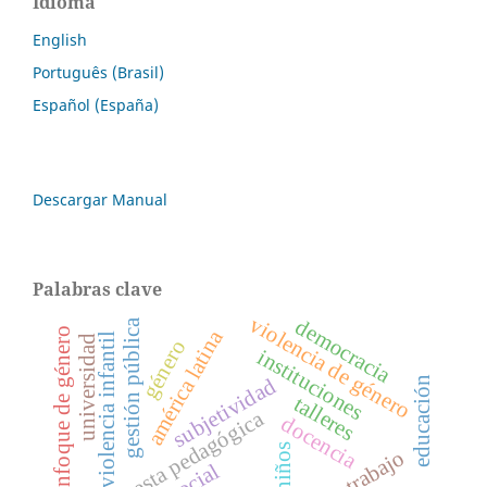
Idioma
English
Português (Brasil)
Español (España)
Descargar Manual
Palabras clave
violencia de género
democracia
gestión pública
américa latina
enfoque de género
violencia infantil
universidad
género
instituciones
subjetividad
educación
talleres
propuesta pedagógica
docencia
niños
trabajo