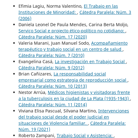
Efimia Lagiu, Norma Valentino,
El Trabajo en las
Instituciones de Minoridad:
,
Cátedra Paralela: Núm. 3
(2006)
Daniela Leonel De Paula Mendes, Carina Berta Moljo,
Serviço Social e projecto ético-político no cotidiano:
,
Cátedra Paralela: Núm. 17 (2020)
Valeria Marani, Juan Manuel Sodo,
Acompañamiento
terapéutico y trabajo social en un centro de salud
,
Cátedra Paralela: Núm. 7 (2010)
Evangelina Casá,
La investigación en Trabajo Social
,
Cátedra Paralela: Núm. 9 (2012)
Brian Cañizares,
La responsabilidad social
empresarial como estrategia de reproducción social
,
Cátedra Paralela: Núm. 10 (2013)
Nestor Arrúa,
Médicos higienistas y visitadoras frente
a la tuberculosis en la ciudad de La Plata (1935-1943)
,
Cátedra Paralela: Núm. 11 (2014)
Viviana Elisa Pascual, Silvana Martino,
Intervenciones
del trabajo social desde el poder judicial en
situaciones de Violencia familiar.
,
Cátedra Paralela:
Núm. 19 (2021)
Roberto Zampani,
Trabajo Social y Asistencia:
,