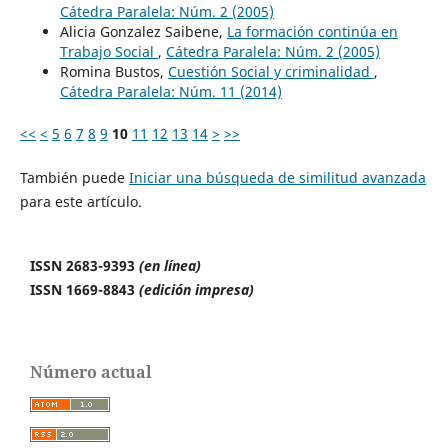
Cátedra Paralela: Núm. 2 (2005)
Alicia Gonzalez Saibene,
La formación continúa en
Trabajo Social
,
Cátedra Paralela: Núm. 2 (2005)
Romina Bustos,
Cuestión Social y criminalidad
,
Cátedra Paralela: Núm. 11 (2014)
<<
<
5
6
7
8
9
10
11
12
13
14
>
>>
También puede
Iniciar una búsqueda de similitud avanzada
para este artículo.
ISSN 2683-9393
(en línea)
ISSN 1669-8843
(edición impresa)
Número actual