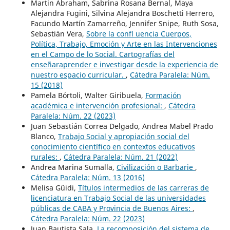
Martin Abraham, Sabrina Rosana Bernal, Maya
Alejandra Fugini, Silvina Alejandra Boschetti Herrero,
Facundo Martín Zamarreño, Jennifer Snipe, Ruth Sosa,
Sebastián Vera,
Sobre la confl uencia Cuerpos,
Política, Trabajo, Emoción y Arte en las Intervenciones
en el Campo de lo Social. Cartografías del
enseñaraprender e investigar desde la experiencia de
nuestro espacio curricular.
,
Cátedra Paralela: Núm.
15 (2018)
Pamela Bórtoli, Walter Giribuela,
Formación
académica e intervención profesional:
,
Cátedra
Paralela: Núm. 22 (2023)
Juan Sebastián Correa Delgado, Andrea Mabel Prado
Blanco,
Trabajo Social y apropiación social del
conocimiento científico en contextos educativos
rurales:
,
Cátedra Paralela: Núm. 21 (2022)
Andrea Marina Sumalla,
Civilización o Barbarie
,
Cátedra Paralela: Núm. 13 (2016)
Melisa Güidi,
Títulos intermedios de las carreras de
licenciatura en Trabajo Social de las universidades
públicas de CABA y Provincia de Buenos Aires:
,
Cátedra Paralela: Núm. 22 (2023)
Juan Bautista Sala,
La recomposición del sistema de