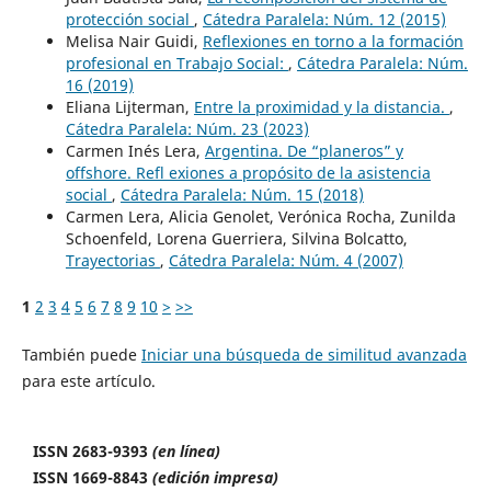
protección social
,
Cátedra Paralela: Núm. 12 (2015)
Melisa Nair Guidi,
Reflexiones en torno a la formación
profesional en Trabajo Social:
,
Cátedra Paralela: Núm.
16 (2019)
Eliana Lijterman,
Entre la proximidad y la distancia.
,
Cátedra Paralela: Núm. 23 (2023)
Carmen Inés Lera,
Argentina. De “planeros” y
offshore. Refl exiones a propósito de la asistencia
social
,
Cátedra Paralela: Núm. 15 (2018)
Carmen Lera, Alicia Genolet, Verónica Rocha, Zunilda
Schoenfeld, Lorena Guerriera, Silvina Bolcatto,
Trayectorias
,
Cátedra Paralela: Núm. 4 (2007)
1
2
3
4
5
6
7
8
9
10
>
>>
También puede
Iniciar una búsqueda de similitud avanzada
para este artículo.
ISSN 2683-9393
(en línea)
ISSN 1669-8843
(edición impresa)