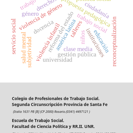
propuesta pedagógica
derechos
trabajo
ciudadanía
violencia de género
reforma del estado
género
trabajo social
reconceptualización
américa latina
docencia
servicio social
talleres
violencia infantil
instituciones
educación
niños
salud mental
subjetividad
clase media
gestión pública
universidad
Colegio de Profesionales de Trabajo Social.
Segunda Circunscripción Provincia de Santa Fe
(Italia 1631 PB [B] (CP 2000) Rosario.(0341) 4497121 )
Escuela de Trabajo Social.
Facultad de Ciencia Política y RR.II. UNR.