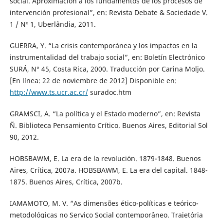
social. Aproximación a los fundamentos de los procesos de
intervención profesional”, en: Revista Debate & Sociedade V.
1 / Nº 1, Uberlândia, 2011.
GUERRA, Y. “La crisis contemporánea y los impactos en la
instrumentalidad del trabajo social”, en: Boletín Electrónico
SURÁ, N° 45, Costa Rica, 2000. Traducción por Carina Moljo.
[En línea: 22 de noviembre de 2012] Disponible en:
http://www.ts.ucr.ac.cr/
suradoc.htm
GRAMSCI, A. “La política y el Estado moderno”, en: Revista
Ñ. Biblioteca Pensamiento Crítico. Buenos Aires, Editorial Sol
90, 2012.
HOBSBAWM, E. La era de la revolución. 1879-1848. Buenos
Aires, Crítica, 2007a. HOBSBAWM, E. La era del capital. 1848-
1875. Buenos Aires, Crítica, 2007b.
IAMAMOTO, M. V. “As dimensões ético-políticas e teórico-
metodológicas no Serviço Social contemporâneo. Trajetória