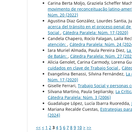
Carina Berta Moljo, Graziela Scheffer Mac
movimento de reconceituação latino-america
Núm. 20 (2022)
Agustina Diaz González, Lourdes Santia, Ju
acerca del tránsito en el proceso penal de
Social
,
Cátedra Paralela: Núm. 17 (2020)
Candela Chapero, Rocío Falagan, Laila Rec
atención:
,
Cátedra Paralela: Núm. 24 (202
Iara Muriel Almada, Paula Pereira Diez,
La
de Batán:
,
Cátedra Paralela: Núm. 27 (202
Alicia Genolet, Carina Carmody, Lorena G
cuidados en clave de Trabajo Social
,
Cáted
Evangelina Benassi, Silvina Fernández,
La 
Núm. 17 (2020)
Giselle Ferrari,
Trabajo Social y personas 
Silvana Martino, Paula Sepliarsky,
La Críti
Cátedra Paralela: Núm. 3 (2006)
Guadalupe López, Lucía Ibarra Ruoredda,
Mariana Recalde Cuestas,
Estrategias par
(2024)
<<
<
1
2
3
4
5
6
7
8
9
10
>
>>