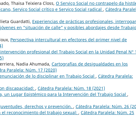
hado, Thaisa Teixiera Closs,
O Serviço Social no contrapelo da histór
no, Serviço Social crítico e Serviço Social radical
,
Cátedra Parale
lieta Guardatti,
Experiencias de prácticas profesionales, interroga
 jóvenes en “situación de calle” y posibles abordajes desde Trabaj
loux,
Perspectiva intercultural en efectores del primer nivel de
4)
 intervención profesional del Trabajo Social en la Unidad Penal N° 
5)
uerriera, Nadia Ahumada,
Cartografías de desigualdades en los
ra Paralela: Núm. 17 (2020)
enunciación de lo disciplinar en Trabajo Social
,
Cátedra Paralela:
con discapacidad:
,
Cátedra Paralela: Núm. 18 (2021)
ca, un Lugar Epistémico para la Intervención del Trabajo Social
,
Juventudes, derechos y prevención.
,
Cátedra Paralela: Núm. 26 (2
a el reconocimiento del trabajo sexual:
,
Cátedra Paralela: Núm. 25