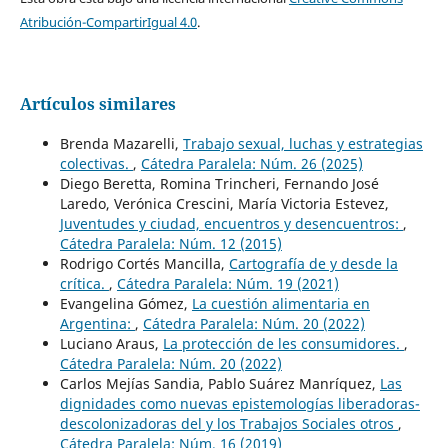
Atribución-CompartirIgual 4.0
.
Artículos similares
Brenda Mazarelli,
Trabajo sexual, luchas y estrategias
colectivas.
,
Cátedra Paralela: Núm. 26 (2025)
Diego Beretta, Romina Trincheri, Fernando José
Laredo, Verónica Crescini, María Victoria Estevez,
Juventudes y ciudad, encuentros y desencuentros:
,
Cátedra Paralela: Núm. 12 (2015)
Rodrigo Cortés Mancilla,
Cartografía de y desde la
crítica.
,
Cátedra Paralela: Núm. 19 (2021)
Evangelina Gómez,
La cuestión alimentaria en
Argentina:
,
Cátedra Paralela: Núm. 20 (2022)
Luciano Araus,
La protección de les consumidores.
,
Cátedra Paralela: Núm. 20 (2022)
Carlos Mejías Sandia, Pablo Suárez Manríquez,
Las
dignidades como nuevas epistemologías liberadoras-
descolonizadoras del y los Trabajos Sociales otros
,
Cátedra Paralela: Núm. 16 (2019)