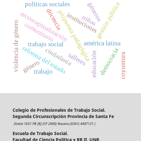
gestión pública
políticas sociales
géneros
docencia
propuesta pedagógica
reconceptualización
instituciones
niños
violencia de género
comunitario
américa latina
trabajo social
reforma del estado
ciudadanía
democracia
educación
talleres
coyuntura
género
trabajo
Colegio de Profesionales de Trabajo Social.
Segunda Circunscripción Provincia de Santa Fe
(Italia 1631 PB [B] (CP 2000) Rosario.(0341) 4497121 )
Escuela de Trabajo Social.
Facultad de Ciencia Política y RR.II. UNR.