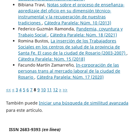
Bibiana Travi,
Notas sobre el proceso de enseñanza-
apredizaje del oficio en su dimensión técnico-
instrumental y la recuperación de nuestras
tradiciones
,
Cátedra Paralela: Núm. 10 (2013)
Federico Guzmán Ramonda,
Pandemia, coyuntura y
Trabajo Social
,
Cátedra Paralela: Núm. 18 (2021)
Romina Bustos,
La inserción de los Trabajadores
Sociales en los centros de salud de la provincia de
Santa Fe. El caso de la ciudad de Rosario (2003-2007)
,
Cátedra Paralela: Núm. 15 (2018)
Facundo Martín Zamarreño,
In-corporación de las
personas trans al mercado laboral de la ciudad de
Rosario
,
Cátedra Paralela: Núm. 17 (2020)
<<
<
3
4
5
6
7
8
9
10
11
12
>
>>
También puede
Iniciar una búsqueda de similitud avanzada
para este artículo.
ISSN 2683-9393
(en línea)