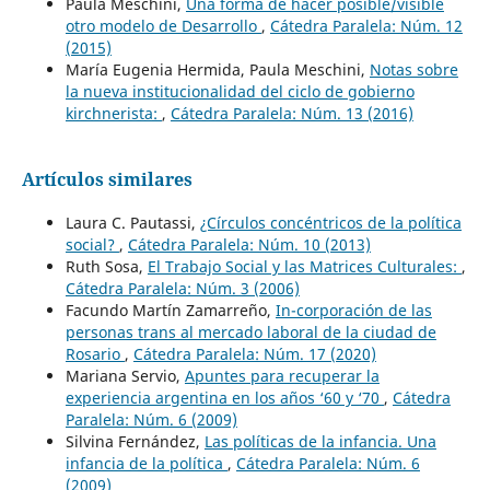
Paula Meschini,
Una forma de hacer posible/visible
otro modelo de Desarrollo
,
Cátedra Paralela: Núm. 12
(2015)
María Eugenia Hermida, Paula Meschini,
Notas sobre
la nueva institucionalidad del ciclo de gobierno
kirchnerista:
,
Cátedra Paralela: Núm. 13 (2016)
Artículos similares
Laura C. Pautassi,
¿Círculos concéntricos de la política
social?
,
Cátedra Paralela: Núm. 10 (2013)
Ruth Sosa,
El Trabajo Social y las Matrices Culturales:
,
Cátedra Paralela: Núm. 3 (2006)
Facundo Martín Zamarreño,
In-corporación de las
personas trans al mercado laboral de la ciudad de
Rosario
,
Cátedra Paralela: Núm. 17 (2020)
Mariana Servio,
Apuntes para recuperar la
experiencia argentina en los años ‘60 y ‘70
,
Cátedra
Paralela: Núm. 6 (2009)
Silvina Fernández,
Las políticas de la infancia. Una
infancia de la política
,
Cátedra Paralela: Núm. 6
(2009)