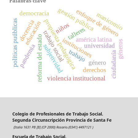
Palabras clave
gestión pública
enfoque de género
democracia
manicomio
propuesta pedagógica
políticas puúblicas
docencia
educación
niños
talleres
trabajo social
reforma del estado
américa latina
instituciones
géneros
universidad
pandemia
subjetividad
trabajo
ciudadanía
género
derechos
violencia institucional
Colegio de Profesionales de Trabajo Social.
Segunda Circunscripción Provincia de Santa Fe
(Italia 1631 PB [B] (CP 2000) Rosario.(0341) 4497121 )
Escuela de Trabajo Social.