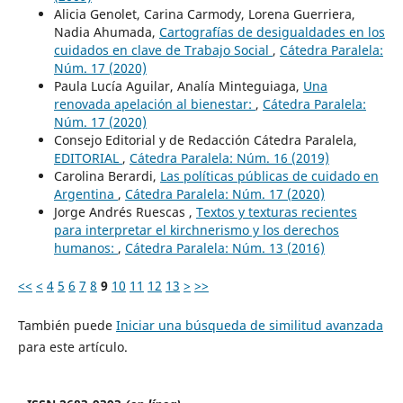
Alicia Genolet, Carina Carmody, Lorena Guerriera,
Nadia Ahumada,
Cartografías de desigualdades en los
cuidados en clave de Trabajo Social
,
Cátedra Paralela:
Núm. 17 (2020)
Paula Lucía Aguilar, Analía Minteguiaga,
Una
renovada apelación al bienestar:
,
Cátedra Paralela:
Núm. 17 (2020)
Consejo Editorial y de Redacción Cátedra Paralela,
EDITORIAL
,
Cátedra Paralela: Núm. 16 (2019)
Carolina Berardi,
Las políticas públicas de cuidado en
Argentina
,
Cátedra Paralela: Núm. 17 (2020)
Jorge Andrés Ruescas ,
Textos y texturas recientes
para interpretar el kirchnerismo y los derechos
humanos:
,
Cátedra Paralela: Núm. 13 (2016)
<<
<
4
5
6
7
8
9
10
11
12
13
>
>>
También puede
Iniciar una búsqueda de similitud avanzada
para este artículo.