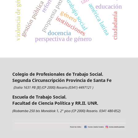
propuesta pedagógica
violencia de género
trabajo social
gestión pública
américa latina
educación
género
ciudadanía
instituciones
docencia
perspectiva de género
Colegio de Profesionales de Trabajo Social.
Segunda Circunscripción Provincia de Santa Fe
(Italia 1631 PB [B] (CP 2000) Rosario.(0341) 4497121 )
Escuela de Trabajo Social.
Facultad de Ciencia Política y RR.II. UNR.
(Riobamba 250 bis Monoblok 1, 2° piso (CP 2000) Rosario. 0341 480-852)