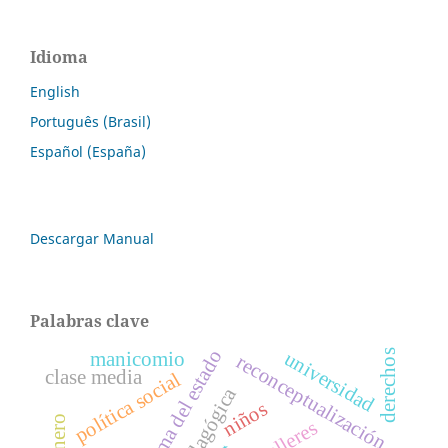
Idioma
English
Português (Brasil)
Español (España)
Descargar Manual
Palabras clave
reforma del estado
universidad
derechos
manicomio
reconceptualización
clase media
política social
niños
talleres