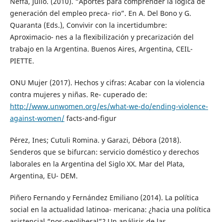
Neffa, Julio. (2010). “Aportes para comprender la lógica de
generación del empleo preca- rio”. En A. Del Bono y G.
Quaranta (Eds.), Convivir con la incertidumbre:
Aproximacio- nes a la flexibilización y precarización del
trabajo en la Argentina. Buenos Aires, Argentina, CEIL-
PIETTE.
ONU Mujer (2017). Hechos y cifras: Acabar con la violencia
contra mujeres y niñas. Re- cuperado de:
http://www.unwomen.org/es/what-we-do/ending-violence-
against-women/
facts-and-figur
Pérez, Ines; Cutuli Romina. y Garazi, Débora (2018).
Senderos que se bifurcan: servicio doméstico y derechos
laborales en la Argentina del Siglo XX. Mar del Plata,
Argentina, EU- DEM.
Piñero Fernando y Fernández Emiliano (2014). La política
social en la actualidad latinoa- mericana: ¿hacia una política
asistencial “pos-neoliberal”? Un análisis de las