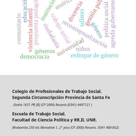
propuesta pedagógica
gestión pública
agenda gubernamental
instituciones
educación
docencia
política social
violencia infantil
talleres
trabajo social
comunitario
reconceptualización
género
ciudadanía
universidad
niños
géneros
enfoque de género
democracia
Colegio de Profesionales de Trabajo Social.
Segunda Circunscripción Provincia de Santa Fe
(Italia 1631 PB [B] (CP 2000) Rosario.(0341) 4497121 )
Escuela de Trabajo Social.
Facultad de Ciencia Política y RR.II. UNR.
(Riobamba 250 bis Monoblok 1, 2° piso (CP 2000) Rosario. 0341 480-852)