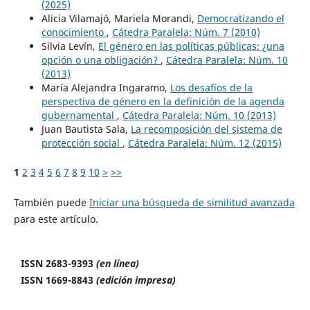
(2025)
Alicia Vilamajó, Mariela Morandi,
Democratizando el
conocimiento
,
Cátedra Paralela: Núm. 7 (2010)
Silvia Levín,
El género en las políticas públicas: ¿una
opción o una obligación?
,
Cátedra Paralela: Núm. 10
(2013)
María Alejandra Ingaramo,
Los desafíos de la
perspectiva de género en la definición de la agenda
gubernamental
,
Cátedra Paralela: Núm. 10 (2013)
Juan Bautista Sala,
La recomposición del sistema de
protección social
,
Cátedra Paralela: Núm. 12 (2015)
1
2
3
4
5
6
7
8
9
10
>
>>
También puede
Iniciar una búsqueda de similitud avanzada
para este artículo.
ISSN 2683-9393
(en línea)
ISSN 1669-8843
(edición impresa)