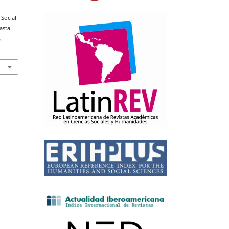
 Social
asta
.