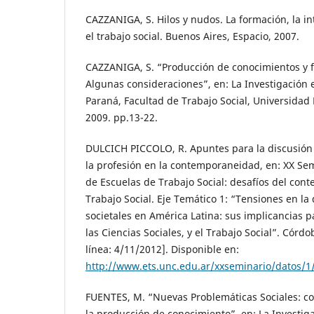
CAZZANIGA, S. Hilos y nudos. La formación, la int
el trabajo social. Buenos Aires, Espacio, 2007.
CAZZANIGA, S. “Producción de conocimientos y f
Algunas consideraciones”, en: La Investigación en
Paraná, Facultad de Trabajo Social, Universidad 
2009. pp.13-22.
DULCICH PICCOLO, R. Apuntes para la discusión d
la profesión en la contemporaneidad, en: XX Se
de Escuelas de Trabajo Social: desafíos del cont
Trabajo Social. Eje Temático 1: “Tensiones en la
societales en América Latina: sus implicancias p
las Ciencias Sociales, y el Trabajo Social”. Córd
línea: 4/11/2012]. Disponible en:
http://www.ets.unc.edu.ar/xxseminario/datos/1
FUENTES, M. “Nuevas Problemáticas Sociales: co
la producción de conocimiento”, en: La Investiga