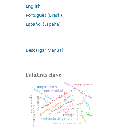
English
Português (Brasil)
Español (España)
Descargar Manual
Palabras clave
reconceptualización
ciudadanía
manicomio
subjetividad
américa latina
propuesta pedagógica
universidad
género
democracia
niños
docencia
derechos
reforma del estado
trabajo social
gestión pública
instituciones
política social
educación
talleres
géneros
trabajo
violencia de género
violencia infantil