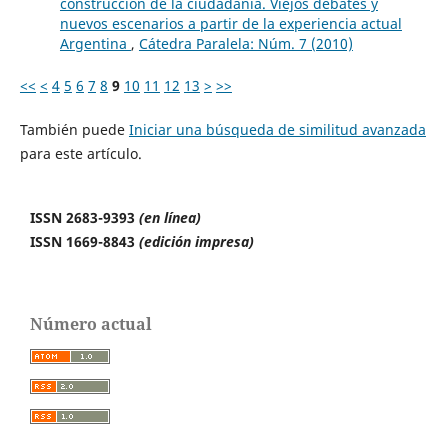
construcción de la ciudadanía. Viejos debates y
nuevos escenarios a partir de la experiencia actual
Argentina
,
Cátedra Paralela: Núm. 7 (2010)
<<
<
4
5
6
7
8
9
10
11
12
13
>
>>
También puede
Iniciar una búsqueda de similitud avanzada
para este artículo.
ISSN 2683-9393
(en línea)
ISSN 1669-8843
(edición impresa)
Número actual