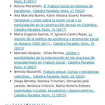
Núm. 8 (2011)
Rosina Pierantoni,
El Trabajo Social en tiempos de
pandemia
,
Cátedra Paralela: Núm. 21 (2022)
Ana Marcela Bueno, Karin Viviana Suarez Puentes,
Tensiones y retos sobre la mujer rural y su
participación en la construcción de paz en Colombia
,
Cátedra Paralela: Núm. 14 (2017)
María Eugenia Garma, H. Ignacio Castro Rojas,
La
gestión de la política de asistencia y promoción social
en Rosario (2003-2011)
,
Cátedra Paralela: Núm. 10
(2013)
Marcelo Vázquez , Silvia Perona,
Límites y
posibilidades de la intervención en los procesos de
empowerment en Trabajo Social
,
Cátedra Paralela:
Núm. 4 (2007)
Brenda Mazarelli,
Trabajo sexual, luchas y estrategias
colectivas.
,
Cátedra Paralela: Núm. 26 (2025)
Diego Beretta, Romina Trincheri, Fernando José
Laredo, Verónica Crescini, María Victoria Estevez,
Juventudes y ciudad, encuentros y desencuentros:
,
Cátedra Paralela: Núm. 12 (2015)
<<
<
3
4
5
6
7
8
9
10
11
12
>
>>