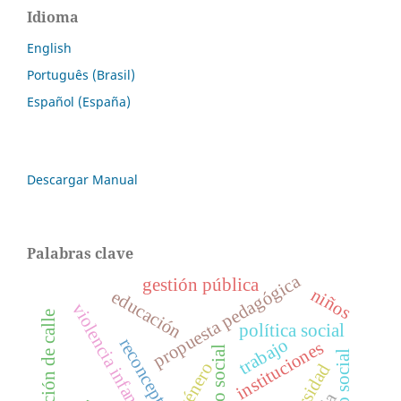
Idioma
English
Português (Brasil)
Español (España)
Descargar Manual
Palabras clave
propuesta pedagógica
gestión pública
niños
educación
violencia infantil
situación de calle
política social
trabajo
instituciones
trabajo social
género