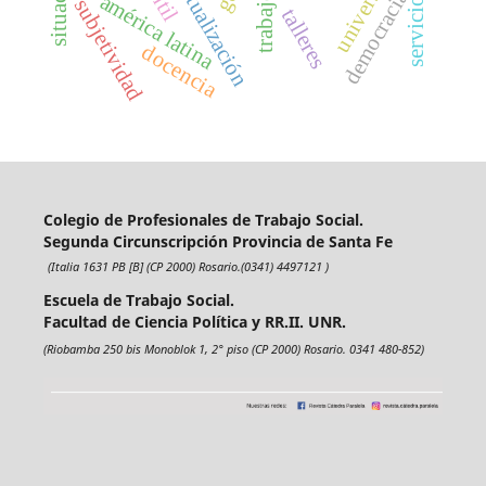
reconceptualización
servicio social
universidad
democracia
américa latina
subjetividad
talleres
docencia
Colegio de Profesionales de Trabajo Social.
Segunda Circunscripción Provincia de Santa Fe
(Italia 1631 PB [B] (CP 2000) Rosario.(0341) 4497121 )
Escuela de Trabajo Social.
Facultad de Ciencia Política y RR.II. UNR.
(Riobamba 250 bis Monoblok 1, 2° piso (CP 2000) Rosario. 0341 480-852)