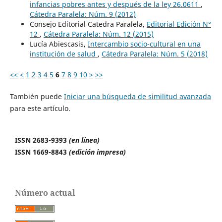
infancias pobres antes y después de la ley 26.0611
,
Cátedra Paralela: Núm. 9 (2012)
Consejo Editorial Catedra Paralela,
Editorial Edición N°
12
,
Cátedra Paralela: Núm. 12 (2015)
Lucía Abiescasis,
Intercambio socio-cultural en una
institución de salud
,
Cátedra Paralela: Núm. 5 (2018)
<<
<
1
2
3
4
5
6
7
8
9
10
>
>>
También puede
Iniciar una búsqueda de similitud avanzada
para este artículo.
ISSN 2683-9393
(en línea)
ISSN 1669-8843
(edición impresa)
Número actual