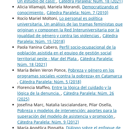
Un estudio de caso:
,
Cátedra Paralela: Núm. 18 (2021)
Alicia Vilamajó, Mariela Morandi,
Democratizando el
conocimiento
,
Cátedra Paralela: Núm. 7 (2010)
Rocío Mariel Moltoni,
Lo personal es política
universitaria. Un análisis de las tramas feministas que
originan y componen la Red Interuniversitaria por la
igualdad de género y contra las violencias
,
Cátedra
Paralela: Núm. 15 (2018)
Paola Yanina Cabero,
Perfil socio-ocupacional de la
población asistida en el equipo de gestión social
territorial oeste - Mar del Plata
,
Cátedra Paralela:
Núm. 18 (2021)
María Belen Veron Ponce,
Pobreza y género en los
programas sociales «contra la pobreza» en Catamarca
,
Cátedra Paralela: Núm. 5 (2018)
Florencia Maffeo,
Entre la lógica del cuidado y la
lógica de la denuncia.
,
Cátedra Paralela: Núm. 26
(2025)
Josefina Marc, Natalia lascialandare, Pilar Osella,
Pobreza y modelos de intervención: aportes para la
superación del modelo de asistencia y promoción
,
Cátedra Paralela: Núm. 9 (2012)
María Angélica Pignatta,
Diálogo sobre el enfoque de