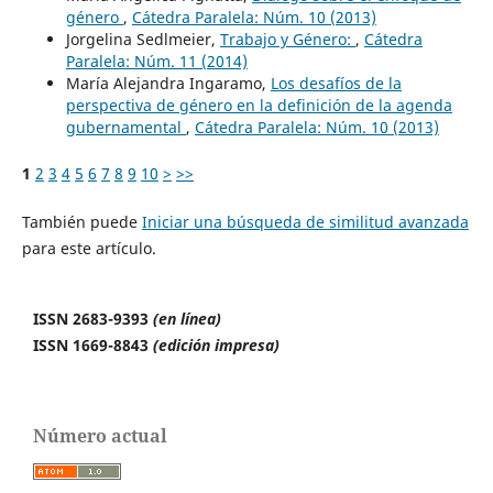
género
,
Cátedra Paralela: Núm. 10 (2013)
Jorgelina Sedlmeier,
Trabajo y Género:
,
Cátedra
Paralela: Núm. 11 (2014)
María Alejandra Ingaramo,
Los desafíos de la
perspectiva de género en la definición de la agenda
gubernamental
,
Cátedra Paralela: Núm. 10 (2013)
1
2
3
4
5
6
7
8
9
10
>
>>
También puede
Iniciar una búsqueda de similitud avanzada
para este artículo.
ISSN 2683-9393
(en línea)
ISSN 1669-8843
(edición impresa)
Número actual