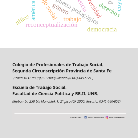
américa latina
trabajo social
universidad
docencia
propuesta pedagógica
derechos
género
niños
trabajo
reconceptualización
democracia
Colegio de Profesionales de Trabajo Social.
Segunda Circunscripción Provincia de Santa Fe
(Italia 1631 PB [B] (CP 2000) Rosario.(0341) 4497121 )
Escuela de Trabajo Social.
Facultad de Ciencia Política y RR.II. UNR.
(Riobamba 250 bis Monoblok 1, 2° piso (CP 2000) Rosario. 0341 480-852)