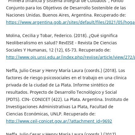
“Primera Infancia y Sistema Integral de Cuidados”, Fondo
Conjunto para los Objetivos de Desarrollo Sostenible de las
Naciones Unidas. Buenos Aires, Argentina. Recuperado de:
https://www.argentina.gob.ar/sites/default/files/2021/05/hog
Molina, Cecilia y Tobar, Federico. (2018). ¿Qué significa
Neoliberalismo en salud? RevIISE - Revista De Ciencias
Sociales Y Humanas, 12 (12), 65-73. Recuperado de:
http://www.ojs.unsj.edu.ar/index.php/reviise/article/view/272/
Neffa, Julio Cesar y Henry María Laura (coords.) (2018). Los
factores de riesgo psicosociales en el trabajo en una clínica
privada de la ciudad de La Plata. Informe sintético de
resultados. Proyecto de Desarrollo Tecnológico y Social
(PDTS). CIN- CONICET (422). La Plata. Argentina. Instituto de
Investigaciones Administrativas La Plata, Facultad de
Ciencias Económicas, UNLP. Recuperado de:
http://www.ceil-conicet.gov.ar/?attachment_id=9692
Neffa, Julio Cesar y Henry María Laura (coords.) (2017).