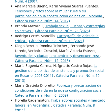
Núm. 4 (2007)
Ana Marcela Bueno, Karin Viviana Suarez Puentes,
Tensiones y retos sobre la mujer rural y su
participación en la construcción de paz en Colombia
,
Cátedra Paralela: Núm. 14 (2017)
Brenda Mazarelli,
Trabajo sexual, luchas y estrategias
colectivas.
,
Cátedra Paralela: Núm. 26 (2025)
Rodrigo Cortés Mancilla,
Cartografía de y desde la
crítica.
,
Cátedra Paralela: Núm. 19 (2021)
Diego Beretta, Romina Trincheri, Fernando José
Laredo, Verónica Crescini, María Victoria Estevez,
Juventudes y ciudad, encuentros y desencuentros:
,
Cátedra Paralela: Núm. 12 (2015)
María Eugenia Garma, H. Ignacio Castro Rojas,
La
gestión de la política de asistencia y promoción social
en Rosario (2003-2011)
,
Cátedra Paralela: Núm. 10
(2013)
María Graciela Diloretto,
Pobreza y precarización de
condiciones de vida en la nueva configuración social
,
Cátedra Paralela: Núm. 6 (2009)
Fiorella Cadermatori,
Trabajadores sociales y mercado
laboral en Argentina:
,
Cátedra Paralela: Núm. 8
(2011)