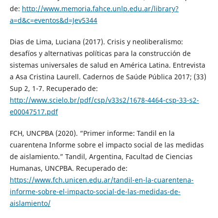
de:
http://www.memoria.fahce.unlp.edu.ar/library?
a=d&c=eventos&d=Jev5344
Dias de Lima, Luciana (2017). Crisis y neoliberalismo:
desafíos y alternativas políticas para la construcción de
sistemas universales de salud en América Latina. Entrevista
a Asa Cristina Laurell. Cadernos de Saúde Pública 2017; (33)
Sup 2, 1-7. Recuperado de:
http://www.scielo.br/pdf/csp/v33s2/1678-4464-csp-33-s2-
e00047517.pdf
FCH, UNCPBA (2020). “Primer informe: Tandil en la
cuarentena Informe sobre el impacto social de las medidas
de aislamiento.” Tandil, Argentina, Facultad de Ciencias
Humanas, UNCPBA. Recuperado de:
https://www.fch.unicen.edu.ar/tandil-en-la-cuarentena-
informe-sobre-el-impacto-social-de-las-medidas-de-
aislamiento/