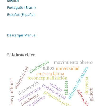
English
Português (Brasil)
Español (España)
Descargar Manual
Palabras clave
ciudadanía
movimiento obrero
niños
subjetividad
reforma del estado
universidad
américa latina
reconceptualización
docencia
políticas puúblicas
democracia
talleres
trabajo
trabajo social
instituciones
género
educación
propuesta pedagógica
pandemia
gestión pública