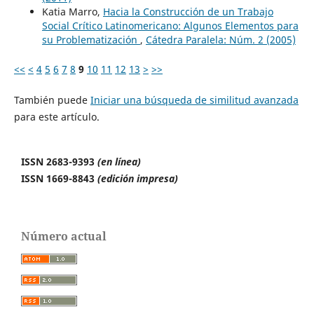
Katia Marro,
Hacia la Construcción de un Trabajo
Social Crítico Latinomericano: Algunos Elementos para
su Problematización
,
Cátedra Paralela: Núm. 2 (2005)
<<
<
4
5
6
7
8
9
10
11
12
13
>
>>
También puede
Iniciar una búsqueda de similitud avanzada
para este artículo.
ISSN 2683-9393
(en línea)
ISSN 1669-8843
(edición impresa)
Número actual