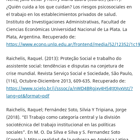
¿Quién cuida a los que cuidan? Los riesgos psicosociales en
el trabajo en los establecimientos privados de salud.
Instituto de Investigaciones Administrativas, Facultad de
Ciencias Económicas Universidad Nacional de La Plata. La
Plata, Argentina. Recuperado de:
https://www.econo.unlp.edu.ar/frontend/media/52/12352/1c
Raichelis, Raquel. (2013): Proteção Social e trabalho do
assistente social: tendências e disputas na conjetura de
crise mundial. Revista Serviço Social e Sociedade, São Paulo,
(116), Octubre-Diciembre 2013, 609-635. Recuperado de:
https://www.scielo.br/j/sssoc/a/nWD4BRgjxy4H54tJtXyxVst/?
lang=pt&format=pdf
Raichelis, Raquel; Fernández Soto, Silvia Y Tripiana, Jorge
(2018). “El Trabajo como categoría central y la división
sociotécnica del trabajo institucional en las políticas
sociales”. En M. O. Da Silva e Silva y S. Fernandez Soto
(Coords.): Mito y realidad de la pobreza en América Latina.