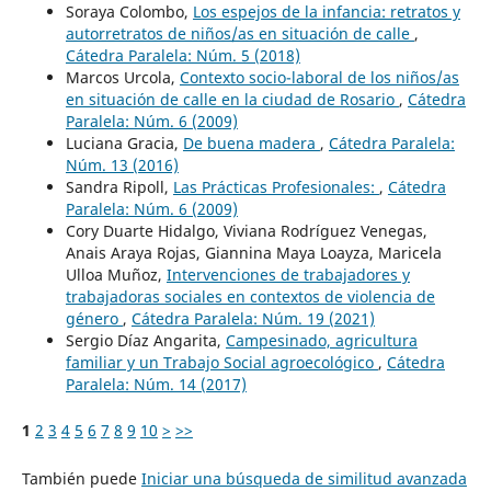
Soraya Colombo,
Los espejos de la infancia: retratos y
autorretratos de niños/as en situación de calle
,
Cátedra Paralela: Núm. 5 (2018)
Marcos Urcola,
Contexto socio-laboral de los niños/as
en situación de calle en la ciudad de Rosario
,
Cátedra
Paralela: Núm. 6 (2009)
Luciana Gracia,
De buena madera
,
Cátedra Paralela:
Núm. 13 (2016)
Sandra Ripoll,
Las Prácticas Profesionales:
,
Cátedra
Paralela: Núm. 6 (2009)
Cory Duarte Hidalgo, Viviana Rodríguez Venegas,
Anais Araya Rojas, Giannina Maya Loayza, Maricela
Ulloa Muñoz,
Intervenciones de trabajadores y
trabajadoras sociales en contextos de violencia de
género
,
Cátedra Paralela: Núm. 19 (2021)
Sergio Díaz Angarita,
Campesinado, agricultura
familiar y un Trabajo Social agroecológico
,
Cátedra
Paralela: Núm. 14 (2017)
1
2
3
4
5
6
7
8
9
10
>
>>
También puede
Iniciar una búsqueda de similitud avanzada