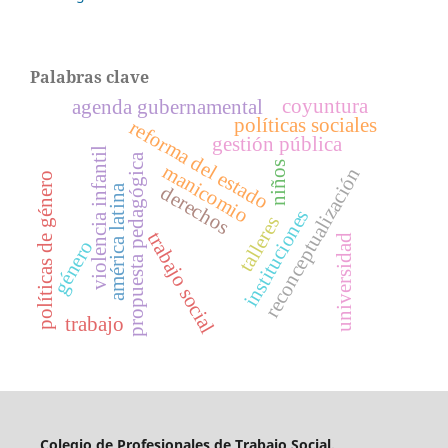
Palabras clave
coyuntura
agenda gubernamental
políticas sociales
reforma del estado
gestión pública
violencia infantil
propuesta pedagógica
niños
manicomio
reconceptualización
políticas de género
derechos
américa latina
instituciones
talleres
trabajo social
universidad
género
trabajo
Colegio de Profesionales de Trabajo Social.