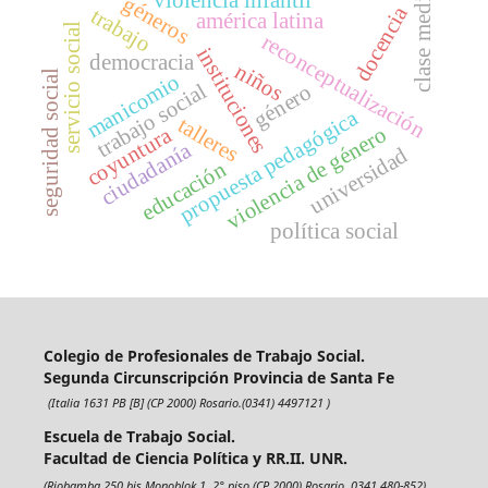
clase media
violencia infantil
géneros
docencia
trabajo
américa latina
servicio social
reconceptualización
instituciones
democracia
niños
seguridad social
manicomio
trabajo social
género
propuesta pedagógica
talleres
violencia de género
coyuntura
ciudadanía
universidad
educación
política social
Colegio de Profesionales de Trabajo Social.
Segunda Circunscripción Provincia de Santa Fe
(Italia 1631 PB [B] (CP 2000) Rosario.(0341) 4497121 )
Escuela de Trabajo Social.
Facultad de Ciencia Política y RR.II. UNR.
(Riobamba 250 bis Monoblok 1, 2° piso (CP 2000) Rosario. 0341 480-852)