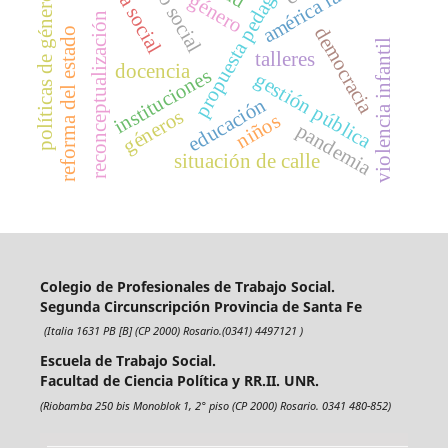
política social
trabajo social
propuesta pedagógica
américa latina
género
políticas de género
reconceptualización
democracia
reforma del estado
violencia infantil
talleres
docencia
instituciones
gestión pública
educación
géneros
niños
pandemia
situación de calle
Colegio de Profesionales de Trabajo Social.
Segunda Circunscripción Provincia de Santa Fe
(Italia 1631 PB [B] (CP 2000) Rosario.(0341) 4497121 )
Escuela de Trabajo Social.
Facultad de Ciencia Política y RR.II. UNR.
(Riobamba 250 bis Monoblok 1, 2° piso (CP 2000) Rosario. 0341 480-852)