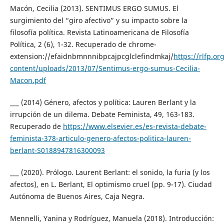
Macón, Cecilia (2013). SENTIMUS ERGO SUMUS. El
surgimiento del “giro afectivo” y su impacto sobre la
filosofía política. Revista Latinoamericana de Filosofía
Política, 2 (6), 1-32. Recuperado de chrome-
extension://efaidnbmnnnibpcajpcglclefindmkaj/
https://rlfp.or
content/uploads/2013/07/Sentimus-ergo-sumus-Cecilia-
Macon.pdf
___ (2014) Género, afectos y política: Lauren Berlant y la
irrupción de un dilema. Debate Feminista, 49, 163-183.
Recuperado de
https://www.elsevier.es/es-revista-debate-
feminista-378-articulo-genero-afectos-politica-lauren-
berlant-S0188947816300093
___ (2020). Prólogo. Laurent Berlant: el sonido, la furia (y los
afectos), en L. Berlant, El optimismo cruel (pp. 9-17). Ciudad
Autónoma de Buenos Aires, Caja Negra.
Mennelli, Yanina y Rodríguez, Manuela (2018). Introducción: