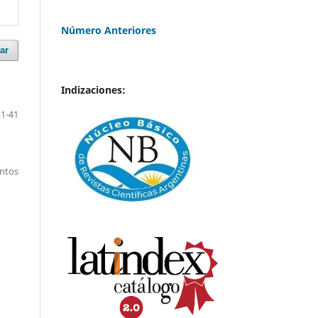
Número Anteriores
ar
Indizaciones:
31-41
entos