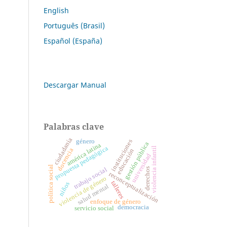
English
Português (Brasil)
Español (España)
Descargar Manual
Palabras clave
ciudadanía
género
instituciones
gestión pública
américa latina
propuesta pedagógica
violencia infantil
docencia
educación
universidad
política social
trabajo social
derechos
reconceptualización
violencia de género
talleres
niños
salud mental
enfoque de género
democracia
servicio social