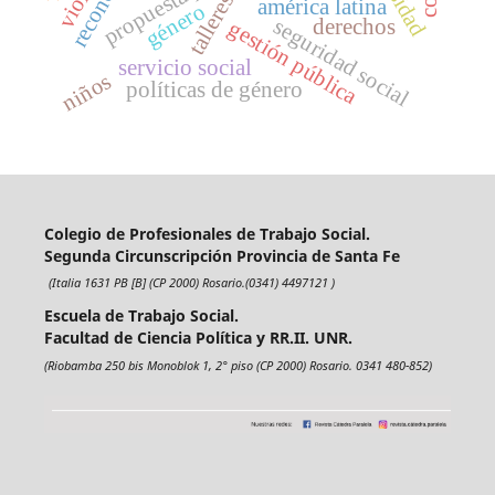
talleres
américa latina
género
seguridad social
derechos
gestión pública
servicio social
niños
políticas de género
Colegio de Profesionales de Trabajo Social.
Segunda Circunscripción Provincia de Santa Fe
(Italia 1631 PB [B] (CP 2000) Rosario.(0341) 4497121 )
Escuela de Trabajo Social.
Facultad de Ciencia Política y RR.II. UNR.
(Riobamba 250 bis Monoblok 1, 2° piso (CP 2000) Rosario. 0341 480-852)