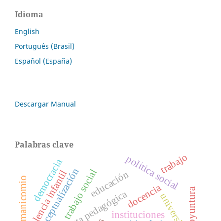
Idioma
English
Português (Brasil)
Español (España)
Descargar Manual
Palabras clave
trabajo
política social
democracia
reconceptualización
trabajo social
violencia infantil
educación
manicomio
docencia
coyuntura
propuesta pedagógica
universidad
instituciones